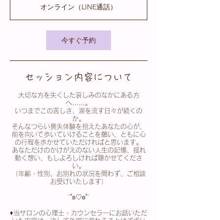
分
オンライン（LINE通話）
〜
1
時
2
今すぐ予約
5
分
セッション内容について
大切な方を失くした哀しみのなかにある方
へ……。
いつまでこの苦しさ、涙を流す日々が続くの
か。
そんなつらい喪失体験を抱えたあなたの心が、
前を向いて歩いていけることを願い、ともに心
の行程を歩かせていただければと思います。
あなただけのかけがえのない人生の記憶、揺れ
動く想い、もしよろしければ聴かせてくださ
い。
（年齢・性別、お別れの状況を問わず、ご相談
お受けいたします）
˙˚ʚ♡ɞ˚˙
♦︎当サロンの心理士・カウンセラーにお話いただ