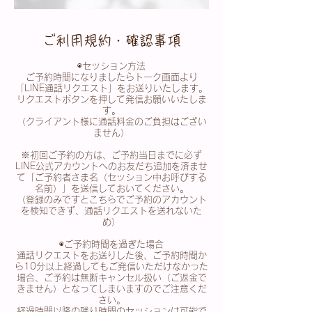
ご利用規約・確認事項
◉セッション方法
ご予約時間になりましたらトーク画面より
「LINE通話リクエスト」をお送りいたします。
リクエストボタンを押して発信お願いいたしま
す。
（クライアント様に通話料金のご負担はござい
ません）
※初回ご予約の方は、ご予約当日までに必ず
LINE公式アカウントへのお友だち追加を済ませ
て「ご予約者さま名（セッション中お呼びする
名前）」を送信しておいてください。
（登録のみですとこちらでご予約のアカウント
を検知できず、通話リクエストを送れないた
め）
◉ご予約時間を過ぎた場合
通話リクエストをお送りした後、ご予約時間か
ら10分以上経過してもご発信いただけなかった
場合、ご予約は無断キャンセル扱い（ご返金で
きません）となってしまいますのでご注意くだ
さい。
経過時間以降の残り時間のセッションは可能で