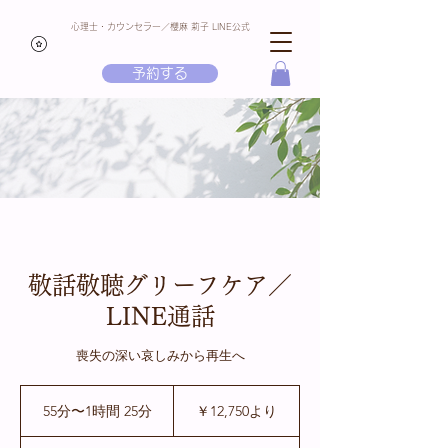
心理士・カウンセラー／櫻麻 莉子 LINE公式
予約する
敬話敬聴グリーフケア／
LINE通話
喪失の深い哀しみから再生へ
12,750
円
55分〜1時間 25分
5
￥12,750より
よ
5
り