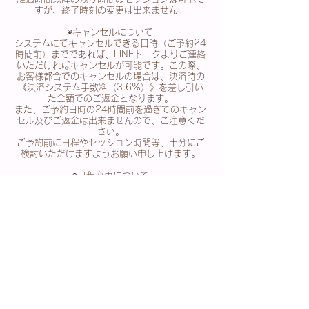
すが、終了時刻の変更は出来ません。
◉キャンセルについて
システムにてキャンセルできる日時（ご予約24
時間前）までであれば、LINEトークよりご連絡
いただければキャンセルが可能です。この際、
お客様都合でのキャンセルの場合は、決済時の
《決済システム手数料（3.6%）》を差し引い
た金額でのご返金となります。
また、ご予約日時の24時間前を過ぎてのキャン
セル及びご返金は出来ませんので、ご注意くだ
さい。
ご予約前に日程やセッション時間等、十分にご
検討いただけますようお願い申し上げます。
◉日程変更について
日程変更に関しましては、ご予約24時間前まで
であればお客様ご自身で変更が可能です。
システム上の変更可能時間（ご予約24時間前）
を過ぎますと変更は出来ません。
（※日程変更に関しましてはLINEトークよりお
問い合わせいただければ、ご相談のうえ別日で
再調整させていただける場合もございますの
で、トークよりご連絡いただければと思いま
す）
【ご確認事項】